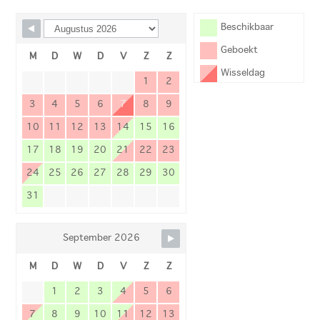
Beschikbaar
Geboekt
M
D
W
D
V
Z
Z
Wisseldag
1
2
3
4
5
6
7
8
9
10
11
12
13
14
15
16
17
18
19
20
21
22
23
24
25
26
27
28
29
30
31
September 2026
M
D
W
D
V
Z
Z
1
2
3
4
5
6
7
8
9
10
11
12
13