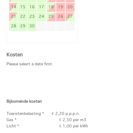
14
15
16
17
18
19
20
21
22
23
24
25
26
27
28
29
30
Kosten
Please select a date first.
Bijkomende kosten
Toeristenbelasting * € 2,20 p.p.p.n.
Gas *
€ 2,50 per m3
Licht *
€ 1,00 per kWh