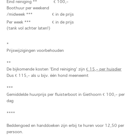
Eind reiniging **
€ 100,–
Boothuur per weekend
/midweek ***
€ in de prijs
Per week ***
€ in de prijs
(tank vol achter laten!)
*
Prijswijzigingen voorbehouden
**
De bijkomende kosten ‘Eind reiniging’ zijn
€ 15,– per huisdier
Dus € 115,– als u bijv. één hond meeneemt
***
Gemiddelde huurprijs per fluisterboot in Giethoorn € 100,– per
dag
****
Beddengoed en handdoeken zijn erbij te huren voor 12,50 per
persoon.